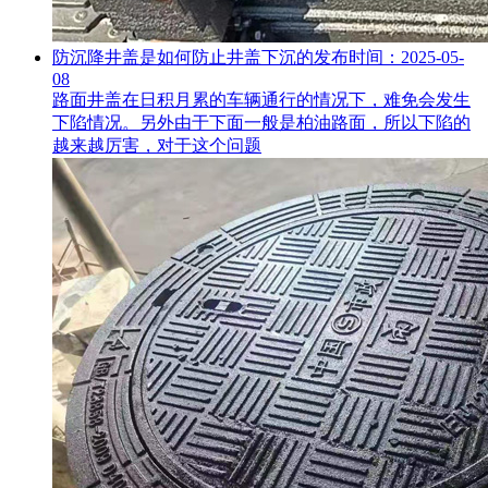
防沉降井盖是如何防止井盖下沉的
发布时间：2025-05-
08
路面井盖在日积月累的车辆通行的情况下，难免会发生
下陷情况。另外由于下面一般是柏油路面，所以下陷的
越来越厉害，对于这个问题