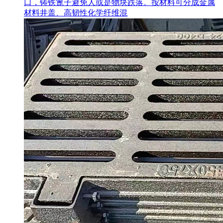
口，铸铁篦子避免人或是物块跌落。按材料可分成金属
材料井盖、高韧性化学纤维混