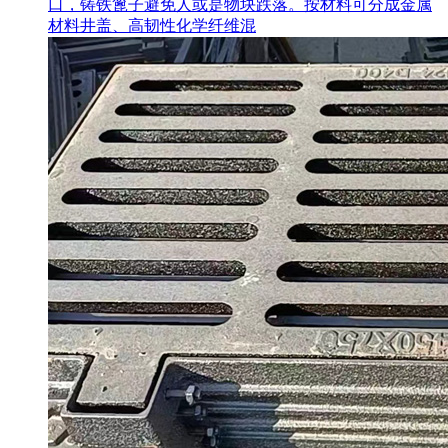
口，铸铁篦子避免人或是物块跌落。按材料可分成金属
材料井盖、高韧性化学纤维混