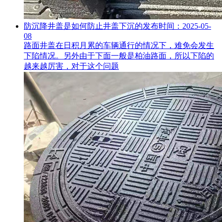
防沉降井盖是如何防止井盖下沉的
发布时间：2025-05-
08
路面井盖在日积月累的车辆通行的情况下，难免会发生
下陷情况。另外由于下面一般是柏油路面，所以下陷的
越来越厉害，对于这个问题