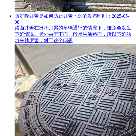
防沉降井盖是如何防止井盖下沉的
发布时间：2025-05-
08
路面井盖在日积月累的车辆通行的情况下，难免会发生
下陷情况。另外由于下面一般是柏油路面，所以下陷的
越来越厉害，对于这个问题