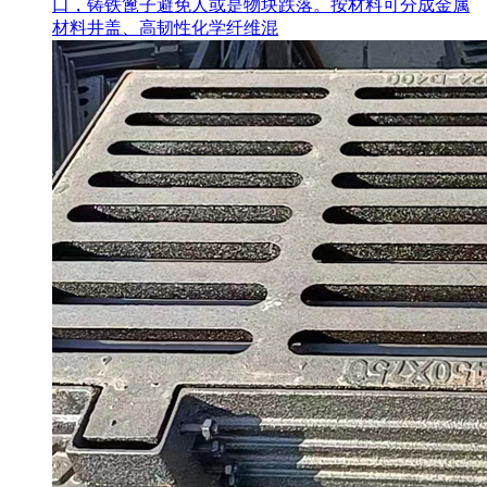
口，铸铁篦子避免人或是物块跌落。按材料可分成金属
材料井盖、高韧性化学纤维混