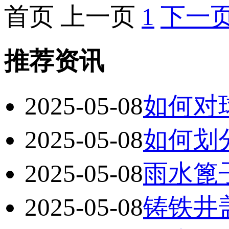
首页
上一页
1
下一
推荐资讯
2025-05-08
如何对
2025-05-08
如何划
2025-05-08
雨水篦
2025-05-08
铸铁井