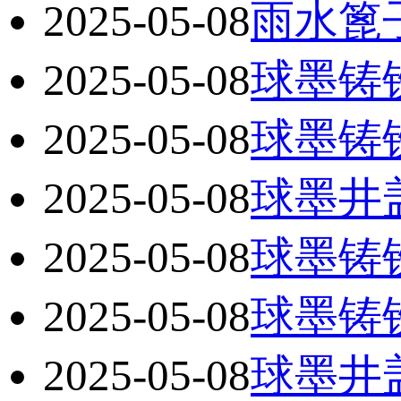
2025-05-08
雨水篦
2025-05-08
球墨铸
2025-05-08
球墨铸
2025-05-08
球墨井
2025-05-08
球墨铸
2025-05-08
球墨铸
2025-05-08
球墨井