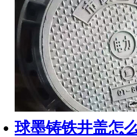
球墨铸铁井盖怎