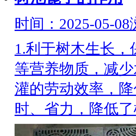
时间：2025-05-08
1.利于树木生长
等营养物质，减少
灌的劳动效率，降
时、省力，降低了