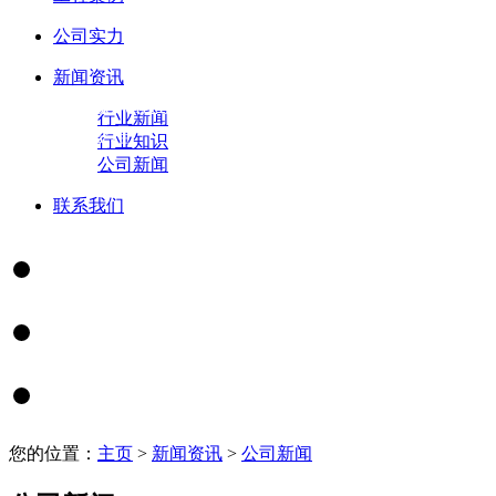
公司实力
新闻资讯
158-6438-0828
行业新闻
李经理
行业知识
公司新闻
联系我们
您的位置：
主页
>
新闻资讯
>
公司新闻