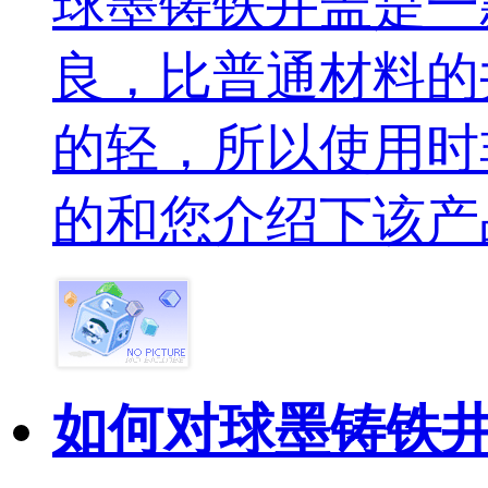
球墨铸铁井盖是一
良，比普通材料的
的轻，所以使用时
的和您介绍下该产
如何对球墨铸铁