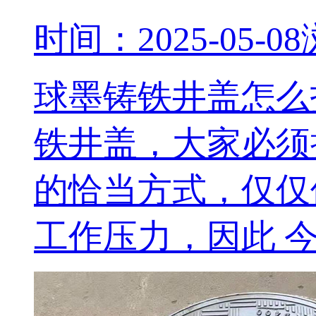
时间：2025-05-08
球墨铸铁井盖怎么
铁井盖，大家必须
的恰当方式，仅仅
工作压力，因此 