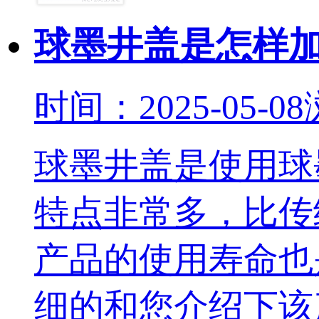
球墨井盖是怎样
时间：2025-05-08
球墨井盖是使用球
特点非常多，比传
产品的使用寿命也
细的和您介绍下该