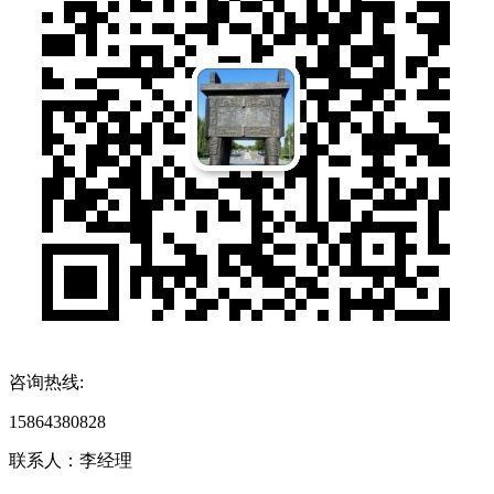
咨询热线:
15864380828
联系人：李经理