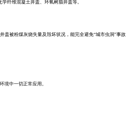
化学纤维混凝土井盖、环氧树脂井盖等。
井盖被粉煤灰烧失量及毁坏状况，能完全避免“城市虫洞”事故
然环境中一切正常应用。