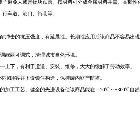
篦子避免人或是物块跌落。按材料可分成金属材料井盖、高韧性
、行车道、港口、街巷等。
耐冲击的抗压强度，有延展性。长期性应用后该商品不容易出現
色调靓丽可调式，清理城市自然环境。
之一上下，有利于运送、安裝、维修，大大的缓解了劳动效率。
；依据顾客并下设锁住构造，保持罐内财产防盗。
的加工工艺、健全的先进设备使该商品能在－50℃～+300℃自