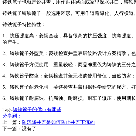
铸铁篦子也就是说井盖，用作遮住路面或家里深水井口，铸铁
铸铁篦子铸铁篦子一般选用环形。可用作道路绿化、人行横道
铸铁篦子特性特性：
1、抗压强度高：菱镁查验，具备很高的抗压强度、抗弯强度、
的产生。
2、铸铁篦子外型美：菱镁检查井盖表层纹路设计方案精致，
3、铸铁篦子方便使用，重量较轻：商品净重仅为铸铁的三分
4、铸铁篦子防盗：菱镁检查井盖无收购使用价值，当然防盗
5、铸铁篦子耐老化强：菱镁检查井盖根据科学研究的秘方、好
6、铸铁篦子耐腐蚀、抗腐蚀、耐磨损、耐车子辗压，使用期长
Tags:
铸铁篦子的优点有哪些
分享到：
上一篇：
防沉降井盖是如何防止井盖下沉的
下一篇：没有了