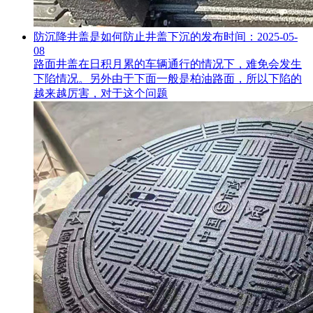
防沉降井盖是如何防止井盖下沉的
发布时间：2025-05-
08
路面井盖在日积月累的车辆通行的情况下，难免会发生
下陷情况。另外由于下面一般是柏油路面，所以下陷的
越来越厉害，对于这个问题