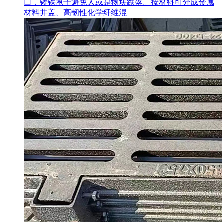
口，铸铁篦子避免人或是物块跌落。按材料可分成金属
材料井盖、高韧性化学纤维混