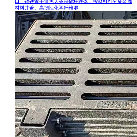
口，铸铁篦子避免人或是物块跌落。按材料可分成金属
材料井盖、高韧性化学纤维混