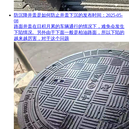
防沉降井盖是如何防止井盖下沉的
发布时间：2025-05-
08
路面井盖在日积月累的车辆通行的情况下，难免会发生
下陷情况。另外由于下面一般是柏油路面，所以下陷的
越来越厉害，对于这个问题