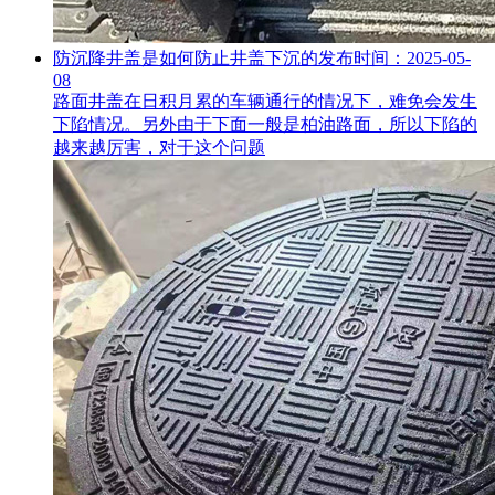
防沉降井盖是如何防止井盖下沉的
发布时间：2025-05-
08
路面井盖在日积月累的车辆通行的情况下，难免会发生
下陷情况。另外由于下面一般是柏油路面，所以下陷的
越来越厉害，对于这个问题