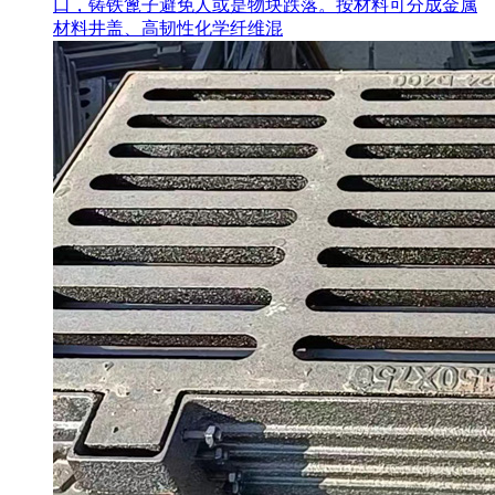
口，铸铁篦子避免人或是物块跌落。按材料可分成金属
材料井盖、高韧性化学纤维混