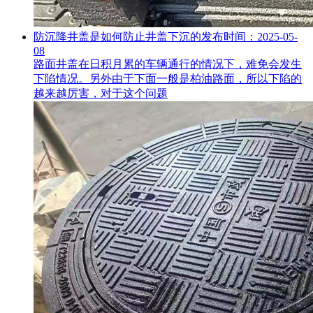
防沉降井盖是如何防止井盖下沉的
发布时间：2025-05-
08
路面井盖在日积月累的车辆通行的情况下，难免会发生
下陷情况。另外由于下面一般是柏油路面，所以下陷的
越来越厉害，对于这个问题