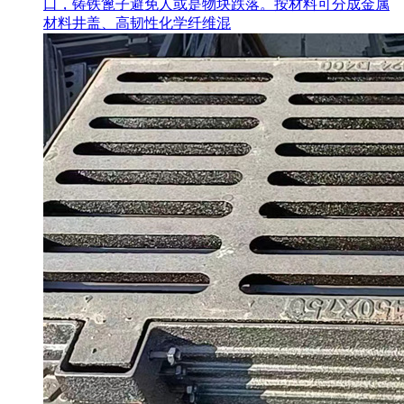
口，铸铁篦子避免人或是物块跌落。按材料可分成金属
材料井盖、高韧性化学纤维混