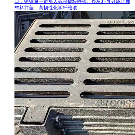
口，铸铁篦子避免人或是物块跌落。按材料可分成金属
材料井盖、高韧性化学纤维混