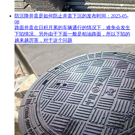
防沉降井盖是如何防止井盖下沉的
发布时间：2025-05-
08
路面井盖在日积月累的车辆通行的情况下，难免会发生
下陷情况。另外由于下面一般是柏油路面，所以下陷的
越来越厉害，对于这个问题