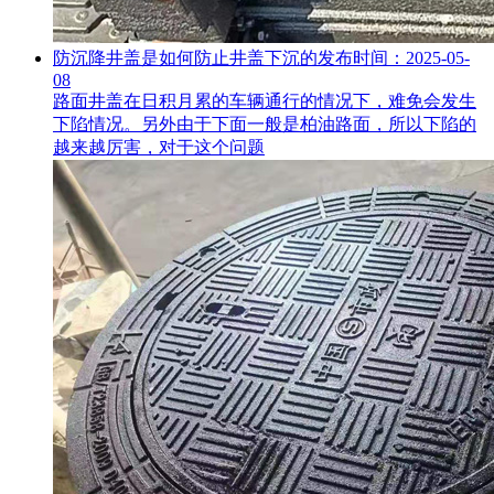
防沉降井盖是如何防止井盖下沉的
发布时间：2025-05-
08
路面井盖在日积月累的车辆通行的情况下，难免会发生
下陷情况。另外由于下面一般是柏油路面，所以下陷的
越来越厉害，对于这个问题