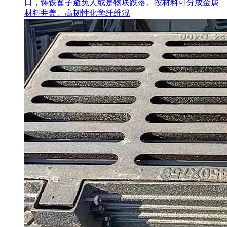
口，铸铁篦子避免人或是物块跌落。按材料可分成金属
材料井盖、高韧性化学纤维混