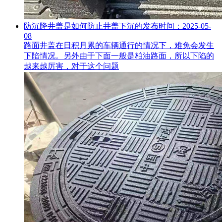
防沉降井盖是如何防止井盖下沉的
发布时间：2025-05-
08
路面井盖在日积月累的车辆通行的情况下，难免会发生
下陷情况。另外由于下面一般是柏油路面，所以下陷的
越来越厉害，对于这个问题