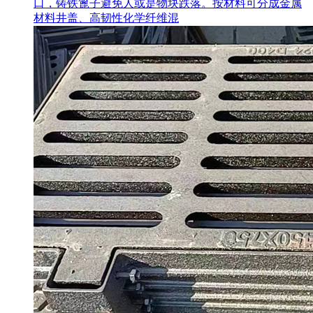
口，铸铁篦子避免人或是物块跌落。按材料可分成金属
材料井盖、高韧性化学纤维混