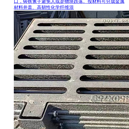
口，铸铁篦子避免人或是物块跌落。按材料可分成金属
材料井盖、高韧性化学纤维混