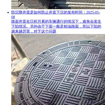
防沉降井盖是如何防止井盖下沉的
发布时间：2025-05-
08
路面井盖在日积月累的车辆通行的情况下，难免会发生
下陷情况。另外由于下面一般是柏油路面，所以下陷的
越来越厉害，对于这个问题