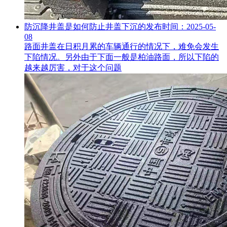
防沉降井盖是如何防止井盖下沉的
发布时间：2025-05-
08
路面井盖在日积月累的车辆通行的情况下，难免会发生
下陷情况。另外由于下面一般是柏油路面，所以下陷的
越来越厉害，对于这个问题