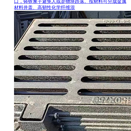
口，铸铁篦子避免人或是物块跌落。按材料可分成金属
材料井盖、高韧性化学纤维混