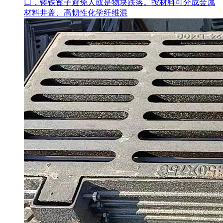
口，铸铁篦子避免人或是物块跌落。按材料可分成金属
材料井盖、高韧性化学纤维混