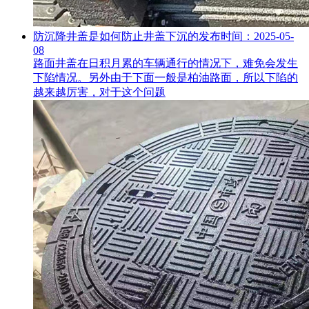
防沉降井盖是如何防止井盖下沉的
发布时间：2025-05-
08
路面井盖在日积月累的车辆通行的情况下，难免会发生
下陷情况。另外由于下面一般是柏油路面，所以下陷的
越来越厉害，对于这个问题