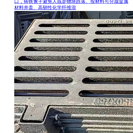
口，铸铁篦子避免人或是物块跌落。按材料可分成金属
材料井盖、高韧性化学纤维混