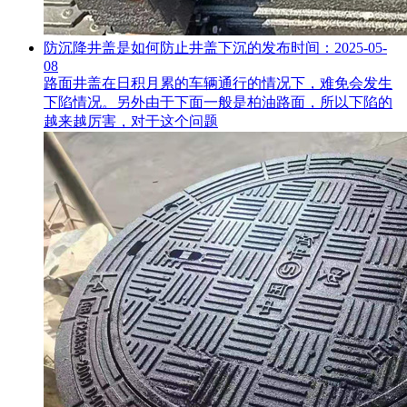
防沉降井盖是如何防止井盖下沉的
发布时间：2025-05-
08
路面井盖在日积月累的车辆通行的情况下，难免会发生
下陷情况。另外由于下面一般是柏油路面，所以下陷的
越来越厉害，对于这个问题