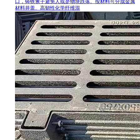
口，铸铁篦子避免人或是物块跌落。按材料可分成金属
材料井盖、高韧性化学纤维混