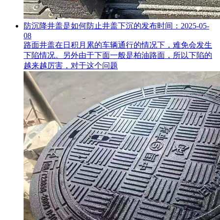
防沉降井盖是如何防止井盖下沉的
发布时间：2025-05-
08
路面井盖在日积月累的车辆通行的情况下，难免会发生
下陷情况。另外由于下面一般是柏油路面，所以下陷的
越来越厉害，对于这个问题