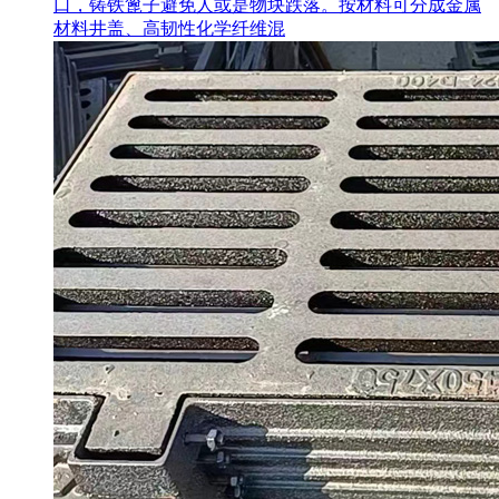
口，铸铁篦子避免人或是物块跌落。按材料可分成金属
材料井盖、高韧性化学纤维混