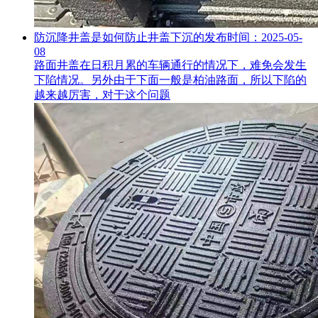
防沉降井盖是如何防止井盖下沉的
发布时间：2025-05-
08
路面井盖在日积月累的车辆通行的情况下，难免会发生
下陷情况。另外由于下面一般是柏油路面，所以下陷的
越来越厉害，对于这个问题