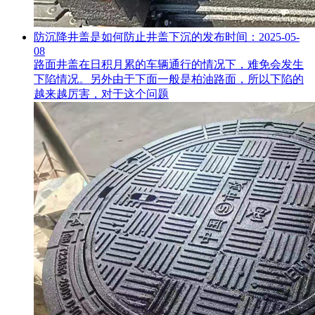
防沉降井盖是如何防止井盖下沉的
发布时间：2025-05-
08
路面井盖在日积月累的车辆通行的情况下，难免会发生
下陷情况。另外由于下面一般是柏油路面，所以下陷的
越来越厉害，对于这个问题