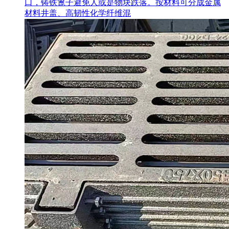
口，铸铁篦子避免人或是物块跌落。按材料可分成金属
材料井盖、高韧性化学纤维混