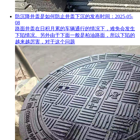
防沉降井盖是如何防止井盖下沉的
发布时间：2025-05-
08
路面井盖在日积月累的车辆通行的情况下，难免会发生
下陷情况。另外由于下面一般是柏油路面，所以下陷的
越来越厉害，对于这个问题