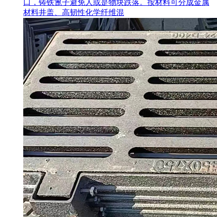
口，铸铁篦子避免人或是物块跌落。按材料可分成金属
材料井盖、高韧性化学纤维混