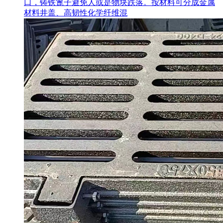
口，铸铁篦子避免人或是物块跌落。按材料可分成金属
材料井盖、高韧性化学纤维混