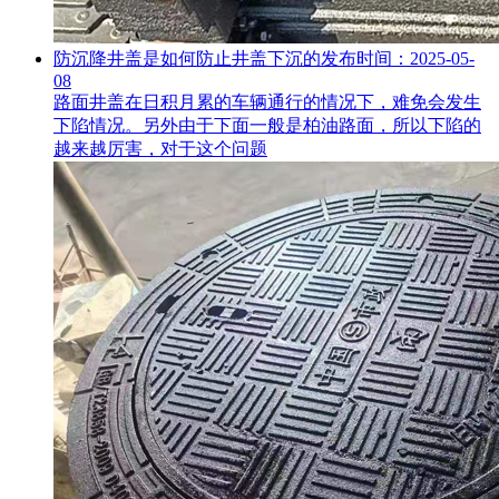
防沉降井盖是如何防止井盖下沉的
发布时间：2025-05-
08
路面井盖在日积月累的车辆通行的情况下，难免会发生
下陷情况。另外由于下面一般是柏油路面，所以下陷的
越来越厉害，对于这个问题