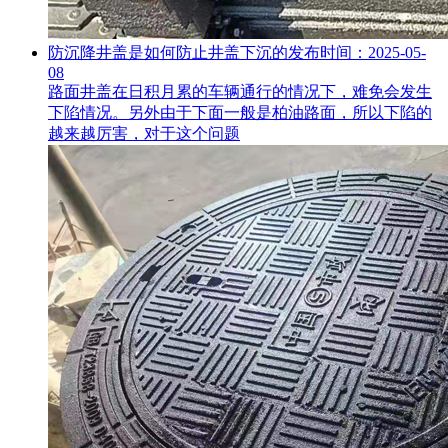
防沉降井盖是如何防止井盖下沉的
发布时间：2025-05-
08
路面井盖在日积月累的车辆通行的情况下，难免会发生
下陷情况。另外由于下面一般是柏油路面，所以下陷的
越来越厉害，对于这个问题