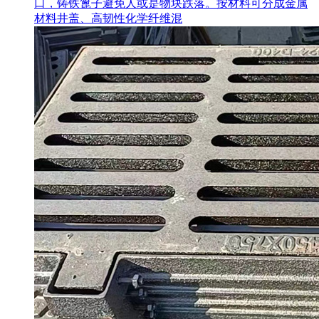
口，铸铁篦子避免人或是物块跌落。按材料可分成金属
材料井盖、高韧性化学纤维混