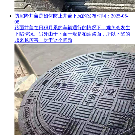
防沉降井盖是如何防止井盖下沉的
发布时间：2025-05-
08
路面井盖在日积月累的车辆通行的情况下，难免会发生
下陷情况。另外由于下面一般是柏油路面，所以下陷的
越来越厉害，对于这个问题