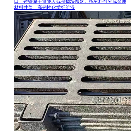
口，铸铁篦子避免人或是物块跌落。按材料可分成金属
材料井盖、高韧性化学纤维混