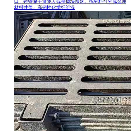
口，铸铁篦子避免人或是物块跌落。按材料可分成金属
材料井盖、高韧性化学纤维混