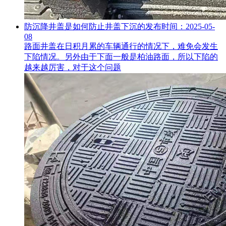
防沉降井盖是如何防止井盖下沉的
发布时间：2025-05-
08
路面井盖在日积月累的车辆通行的情况下，难免会发生
下陷情况。另外由于下面一般是柏油路面，所以下陷的
越来越厉害，对于这个问题