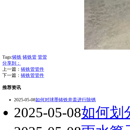
Tags:
铸铁
铸铁管
管管
分享到：
上一篇：
铸铁管管件
下一篇：
铸铁管管件
推荐资讯
2025-05-08
如何对球墨铸铁井盖进行除锈
2025-05-08
如何划