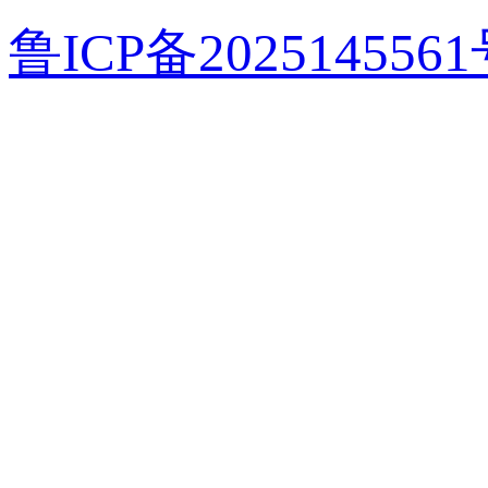
鲁ICP备2025145561