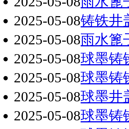
2025-05-08
雨水篦
2025-05-08
铸铁井
2025-05-08
雨水篦
2025-05-08
球墨铸
2025-05-08
球墨铸
2025-05-08
球墨井
2025-05-08
球墨铸